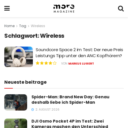
Home
Tag
Wireless
Schlagwort:
Wireless
Soundcore Space 2 im Test: Der neue Preis
Leistungs Tipp unter den ANC Kopfhörern?
VON
MARKUS LUGERT
Neueste beitrage
Spider-Man: Brand New Day: Genau
deshalb liebe ich Spider-Man
2. AUGUST 2026
DJI Osmo Pocket 4P im Test: Zwei
Kameras machen den Unterschied