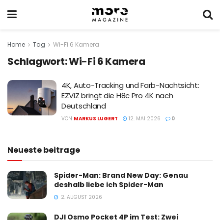
Home
Tag
Wi-Fi 6 Kamera
Schlagwort:
Wi-Fi 6 Kamera
4K, Auto-Tracking und Farb-Nachtsicht:
EZVIZ bringt die H8c Pro 4K nach
Deutschland
VON
MARKUS LUGERT
12. MAI 2026
0
Neueste beitrage
Spider-Man: Brand New Day: Genau
deshalb liebe ich Spider-Man
2. AUGUST 2026
DJI Osmo Pocket 4P im Test: Zwei