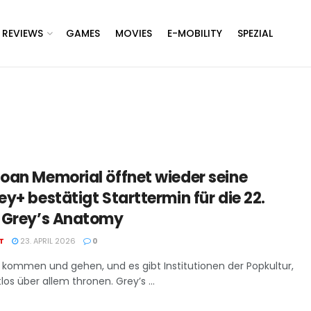
REVIEWS
GAMES
MOVIES
E-MOBILITY
SPEZIAL
loan Memorial öffnet wieder seine
ey+ bestätigt Starttermin für die 22.
n Grey’s Anatomy
T
23. APRIL 2026
0
ie kommen und gehen, und es gibt Institutionen der Popkultur,
los über allem thronen. Grey’s ...