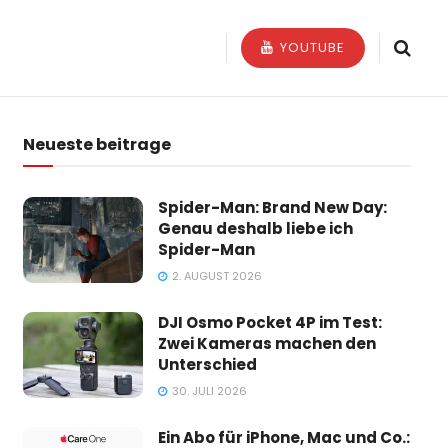
YOUTUBE
Neueste beitrage
Spider-Man: Brand New Day:
Genau deshalb liebe ich
Spider-Man
2. AUGUST 2026
DJI Osmo Pocket 4P im Test:
Zwei Kameras machen den
Unterschied
30. JULI 2026
Ein Abo für iPhone, Mac und Co.: