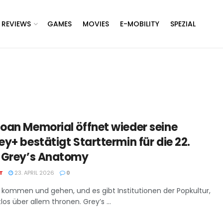
REVIEWS
GAMES
MOVIES
E-MOBILITY
SPEZIAL
loan Memorial öffnet wieder seine
ey+ bestätigt Starttermin für die 22.
n Grey’s Anatomy
T
23. APRIL 2026
0
ie kommen und gehen, und es gibt Institutionen der Popkultur,
los über allem thronen. Grey’s ...