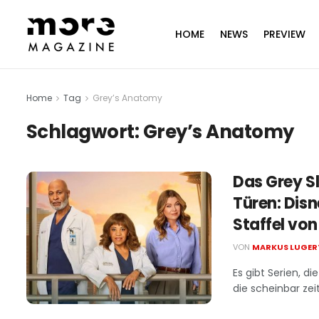
HOME
NEWS
PREVIEW
Home
Tag
Grey’s Anatomy
Schlagwort:
Grey’s Anatomy
Das Grey S
Türen: Disn
Staffel vo
VON
MARKUS LUGER
Es gibt Serien, d
die scheinbar zeit