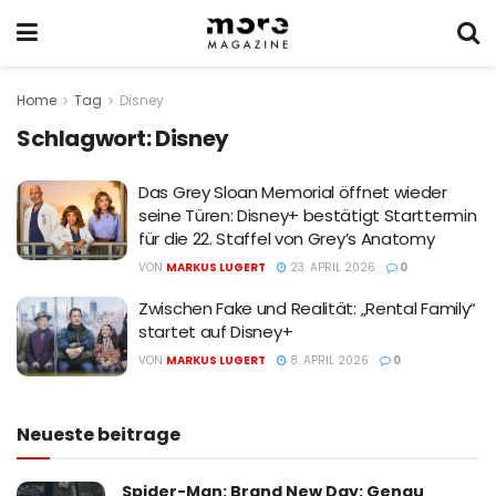
Home
Tag
Disney
Schlagwort:
Disney
Das Grey Sloan Memorial öffnet wieder
seine Türen: Disney+ bestätigt Starttermin
für die 22. Staffel von Grey’s Anatomy
VON
MARKUS LUGERT
23. APRIL 2026
0
Zwischen Fake und Realität: „Rental Family“
startet auf Disney+
VON
MARKUS LUGERT
8. APRIL 2026
0
Neueste beitrage
Spider-Man: Brand New Day: Genau