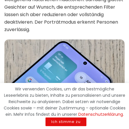
Gesichter auf Wunsch, die entsprechenden Filter
lassen sich aber reduzieren oder vollständig
deaktivieren. Der Porträtmodus erkennt Personen
zuverlässig.
Wir verwenden Cookies, um dir das bestmögliche
Leseerlebnis zu bieten, Inhalte zu personalisieren und unsere
Reichweite zu analysieren. Dabei setzen wir notwendige
Cookies sowie – mit deiner Zustimmung – optionale Cookies
ein. Mehr Infos findest du in unserer
Datenschutzerklärung
.
Bei schwierigen Konturen arbeitet die Freistellung
Ich stimme zu
nicht immer perfekt, für soziale Netzwerke und