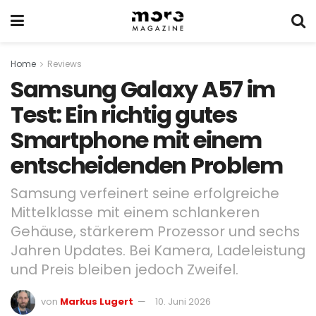
Home
Reviews
Samsung Galaxy A57 im
Test: Ein richtig gutes
Smartphone mit einem
entscheidenden Problem
Samsung verfeinert seine erfolgreiche
Mittelklasse mit einem schlankeren
Gehäuse, stärkerem Prozessor und sechs
Jahren Updates. Bei Kamera, Ladeleistung
und Preis bleiben jedoch Zweifel.
von
Markus Lugert
10. Juni 2026