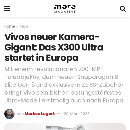
Home
News
Vivos neuer Kamera-
Gigant: Das X300 Ultra
startet in Europa
Mit einem revolutionären 200-MP-
Teleobjektiv, dem neuen Snapdragon 8
Elite Gen 5 und exklusivem ZEISS-Zubehör
bringt Vivo sein bisher leistungsstärkstes
Ultra-Modell erstmalig auch nach Europa.
von
Markus Lugert
30. März 2026