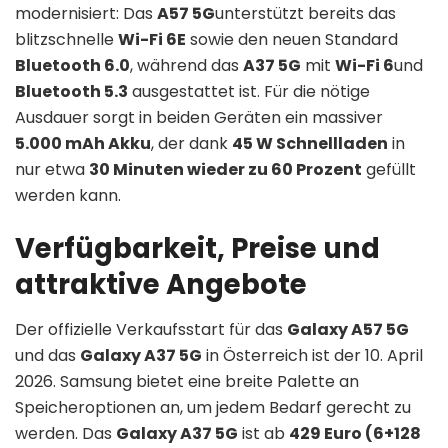
modernisiert: Das
A57 5G
unterstützt bereits das
blitzschnelle
Wi-Fi 6E
sowie den neuen Standard
Bluetooth 6.0
, während das
A37 5G
mit
Wi-Fi 6
und
Bluetooth 5.3
ausgestattet ist. Für die nötige
Ausdauer sorgt in beiden Geräten ein massiver
5.000 mAh Akku
, der dank
45 W Schnellladen
in
nur etwa
30 Minuten wieder zu 60 Prozent
gefüllt
werden kann.
Verfügbarkeit, Preise und
attraktive Angebote
Der offizielle Verkaufsstart für das
Galaxy A57 5G
und das
Galaxy A37 5G
in Österreich ist der 10. April
2026. Samsung bietet eine breite Palette an
Speicheroptionen an, um jedem Bedarf gerecht zu
werden. Das
Galaxy A37 5G
ist ab
429 Euro (6+128