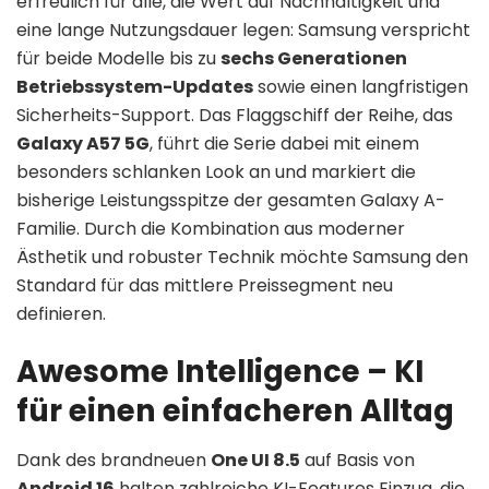
erfreulich für alle, die Wert auf Nachhaltigkeit und
eine lange Nutzungsdauer legen: Samsung verspricht
für beide Modelle bis zu
sechs Generationen
Betriebssystem-Updates
sowie einen langfristigen
Sicherheits-Support. Das Flaggschiff der Reihe, das
Galaxy A57 5G
, führt die Serie dabei mit einem
besonders schlanken Look an und markiert die
bisherige Leistungsspitze der gesamten Galaxy A-
Familie. Durch die Kombination aus moderner
Ästhetik und robuster Technik möchte Samsung den
Standard für das mittlere Preissegment neu
definieren.
Awesome Intelligence – KI
für einen einfacheren Alltag
Dank des brandneuen
One UI 8.5
auf Basis von
Android 16
halten zahlreiche KI-Features Einzug, die