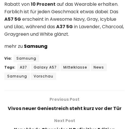
Rabatt von
10 Prozent
auf das Wearable erhalten.
Farblich ist für jeden Geschmack etwas dabei: Das
A57 5G
erscheint in Awesome Navy, Gray, Icyblue
und Lilac, während das
A37 5G
in Lavender, Charcoal,
Graygreen und White glänzt.
mehr zu
Samsung
Via:
Samsung
Tags:
A37
Galaxy A57
Mittelklasse
News
Samsung
Vorschau
Previous Post
Vivos neuer Geniestreich steht kurz vor der Tür
Next Post