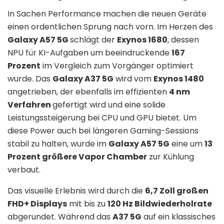
In Sachen Performance machen die neuen Geräte
einen ordentlichen Sprung nach vorn. Im Herzen des
Galaxy A57 5G
schlägt der
Exynos 1680
, dessen
NPU für KI-Aufgaben um beeindruckende
167
Prozent
im Vergleich zum Vorgänger optimiert
wurde. Das
Galaxy A37 5G
wird vom
Exynos 1480
angetrieben, der ebenfalls im effizienten
4 nm
Verfahren
gefertigt wird und eine solide
Leistungssteigerung bei CPU und GPU bietet. Um
diese Power auch bei längeren Gaming-Sessions
stabil zu halten, wurde im
Galaxy A57 5G
eine um
13
Prozent größere Vapor Chamber
zur Kühlung
verbaut.
Das visuelle Erlebnis wird durch die
6,7 Zoll großen
FHD+ Displays
mit bis zu
120 Hz Bildwiederholrate
abgerundet. Während das
A37 5G
auf ein klassisches