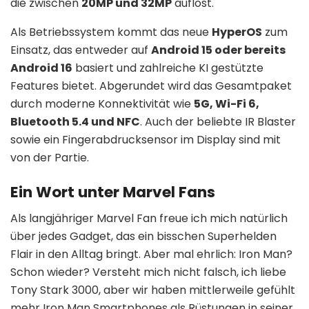
die zwischen
20MP und 32MP
auflöst.
Als Betriebssystem kommt das neue
HyperOS
zum
Einsatz, das entweder auf
Android 15 oder bereits
Android 16
basiert und zahlreiche KI gestützte
Features bietet. Abgerundet wird das Gesamtpaket
durch moderne Konnektivität wie
5G, Wi-Fi 6,
Bluetooth 5.4 und NFC
. Auch der beliebte IR Blaster
sowie ein Fingerabdrucksensor im Display sind mit
von der Partie.
Ein Wort unter Marvel Fans
Als langjähriger Marvel Fan freue ich mich natürlich
über jedes Gadget, das ein bisschen Superhelden
Flair in den Alltag bringt. Aber mal ehrlich: Iron Man?
Schon wieder? Versteht mich nicht falsch, ich liebe
Tony Stark 3000, aber wir haben mittlerweile gefühlt
mehr Iron Man Smartphones als Rüstungen in seiner