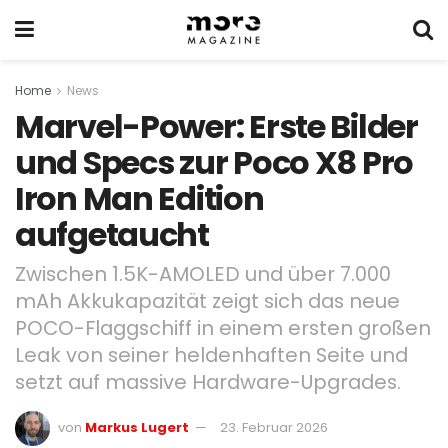
Home
News
Marvel-Power: Erste Bilder
und Specs zur Poco X8 Pro
Iron Man Edition
aufgetaucht
Zwischen 1.5K-AMOLED und über 7.000
mAh Akkukapazität zeigt sich das neue
POCO-Flaggschiff in einem ersten großen
Leak von seiner heldenhaften Seite und
setzt auf massive Hardware-Upgrades.
von
Markus Lugert
23. Februar 2026