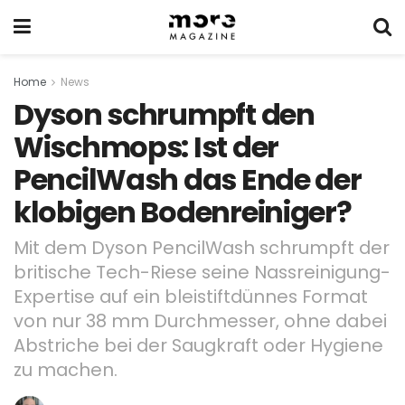
Home
News
Dyson schrumpft den
Wischmops: Ist der
PencilWash das Ende der
klobigen Bodenreiniger?
Mit dem Dyson PencilWash schrumpft der
britische Tech-Riese seine Nassreinigung-
Expertise auf ein bleistiftdünnes Format
von nur 38 mm Durchmesser, ohne dabei
Abstriche bei der Saugkraft oder Hygiene
zu machen.