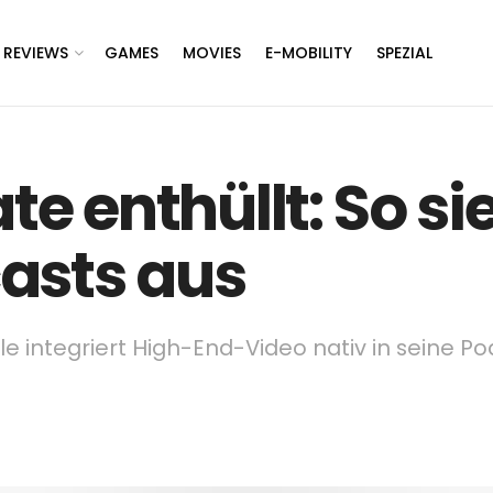
REVIEWS
GAMES
MOVIES
E-MOBILITY
SPEZIAL
 enthüllt: So sie
asts aus
 integriert High-End-Video nativ in seine Po