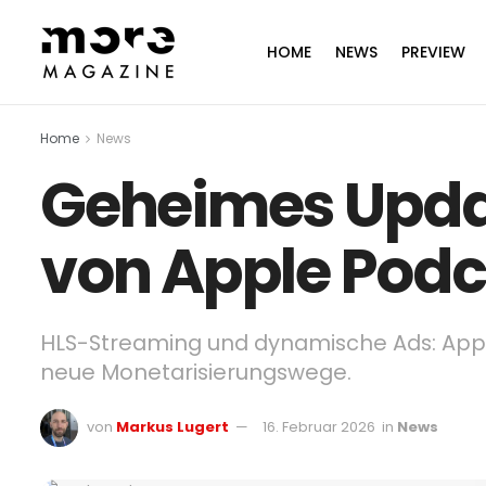
HOME
NEWS
PREVIEW
Home
News
Geheimes Update
von Apple Podc
HLS-Streaming und dynamische Ads: Apple
neue Monetarisierungswege.
von
Markus Lugert
16. Februar 2026
in
News