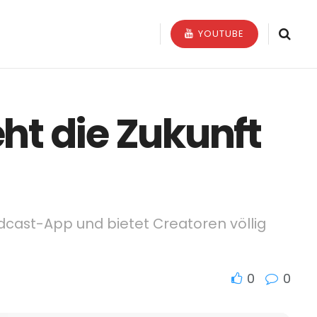
YOUTUBE
ht die Zukunft
dcast-App und bietet Creatoren völlig
0
0