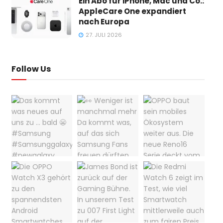
Ein Abo für iPhone, Mac und Co.:
AppleCare One expandiert
nach Europa
27. JULI 2026
Follow Us