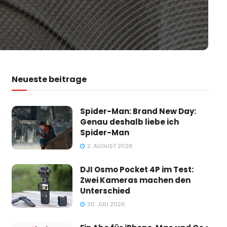
Neueste beitrage
Spider-Man: Brand New Day:
Genau deshalb liebe ich
Spider-Man
2. AUGUST 2026
DJI Osmo Pocket 4P im Test:
Zwei Kameras machen den
Unterschied
30. JULI 2026