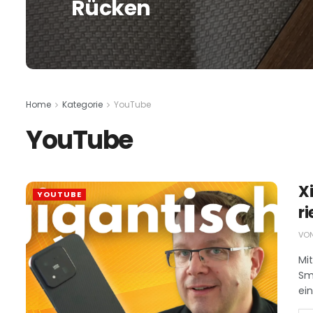
Rücken
Home
Kategorie
YouTube
YouTube
X
YOUTUBE
r
VO
Mi
Sm
ein