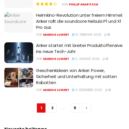
VON
PHILLIP KNAPITSCH
Heimkino-Revolution unter freiem Himmel:
Anker rollt die soundcore Nebula P1 und X1
Pro aus
VON
MARKUS LUGERT
10. FEBRUAR 2026
0
Anker startet mit breiter Produktoffensive
ins neue Tech-Jahr
VON
MARKUS LUGERT
6. JANUAR 2026
0
Geschenkideen von Anker: Power,
Sicherheit und Unterhaltung mit satten
Rabatten
VON
MARKUS LUGERT
9. DEZEMBER 2025
0
1
2
…
5