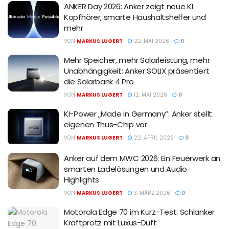
ANKER Day 2026: Anker zeigt neue KI
Kopfhörer, smarte Haushaltshelfer und
mehr
VON
MARKUS LUGERT
22. MAI 2026
0
Mehr Speicher, mehr Solarleistung, mehr
Unabhängigkeit: Anker SOLIX präsentiert
die Solarbank 4 Pro
VON
MARKUS LUGERT
12. MAI 2026
0
KI-Power „Made in Germany“: Anker stellt
eigenen Thus-Chip vor
VON
MARKUS LUGERT
22. APRIL 2026
0
Anker auf dem MWC 2026: Ein Feuerwerk an
smarten Ladelösungen und Audio-
Highlights
VON
MARKUS LUGERT
3. MÄRZ 2026
0
Motorola Edge 70 im Kurz-Test: Schlanker
Kraftprotz mit Luxus-Duft